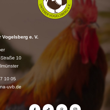
 Vogelsberg e. V.
per
Straße 10
lmünster
57 10 05
ina-uvb.de