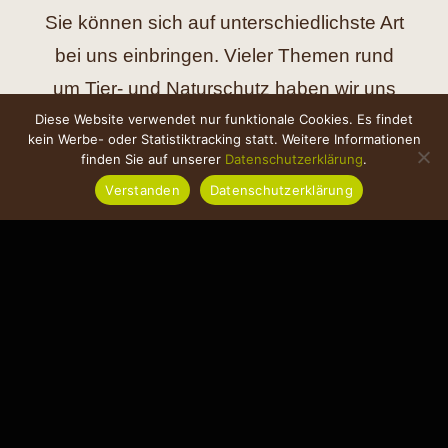
Sie können sich auf unterschiedlichste Art
bei uns einbringen. Vieler Themen rund
um Tier- und Naturschutz haben wir uns
bereits angenommen. Vielleicht haben Sie
Diese Website verwendet nur funktionale Cookies. Es findet
kein Werbe- oder Statistiktracking statt. Weitere Informationen
sogar Ihr eigenes? Schließen Sie sich uns
finden Sie auf unserer
Datenschutzerklärung
.
an, bringen gerne Ihre neue Ideen mit.
Verstanden
Datenschutzerklärung
KONTAKT