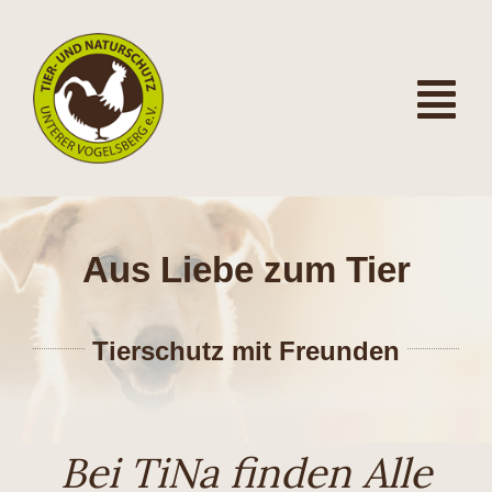
Zum
Inhalt
springen
Tog
Nav
Home
News
Aus Liebe zum Tier
Über uns
Tierschutz mit Freunden
Unsere Themen
Zuhause gesucht
Bei TiNa finden Alle
Infos