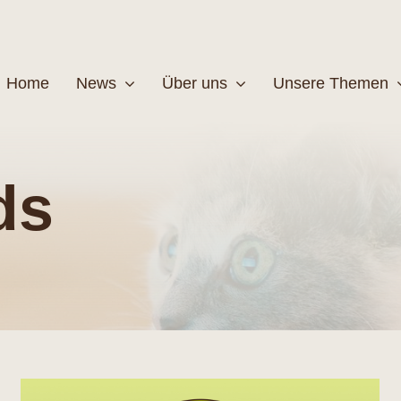
Home
News
Über uns
Unsere Themen
Wildtiere
Pfleg
ds
MEHR
M