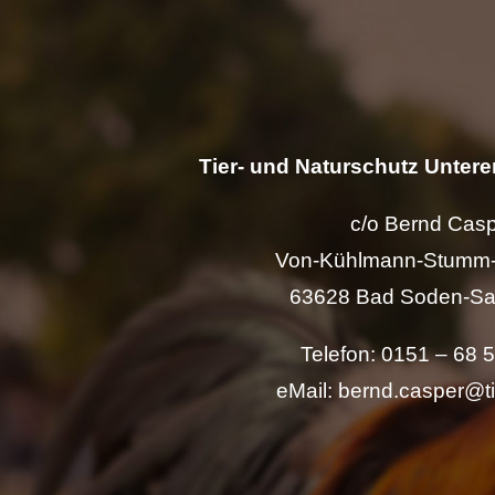
Tier- und Naturschutz Unterer
c/o Bernd Cas
Von-Kühlmann-Stumm-
63628 Bad Soden-Sa
Telefon: 0151 – 68 
eMail: bernd.casper@t