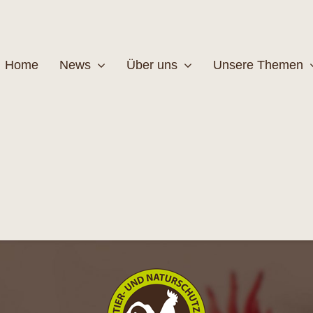
Home
News
Über uns
Unsere Themen
Wildtiere
Pfleg
MEHR
M