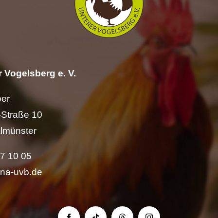
 Vogelsberg e. V.
per
Straße 10
lmünster
57 10 05
ina-uvb.de