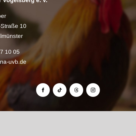
 Vogelsberg e. V.
per
Straße 10
lmünster
57 10 05
ina-uvb.de