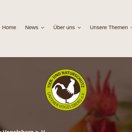
Home
News
Über uns
Unsere Themen
Wildtiere
Pfleg
MEHR
M