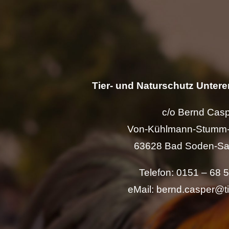
Tier- und Naturschutz Unterer
c/o Bernd Cas
Von-Kühlmann-Stumm-
63628 Bad Soden-Sa
Telefon: 0151 – 68 
eMail: bernd.casper@t