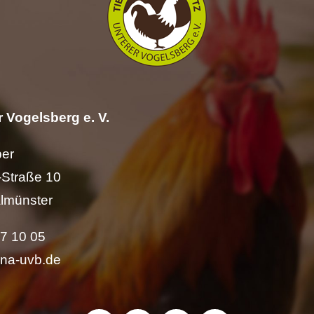
 Vogelsberg e. V.
per
Straße 10
lmünster
57 10 05
ina-uvb.de