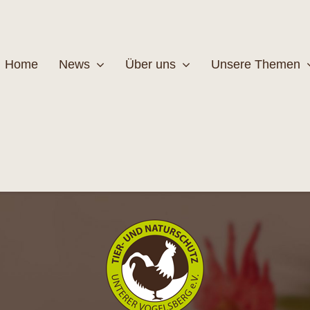
Home
News
Über uns
Unsere Themen
Wildtiere
Pfleg
MEHR
M