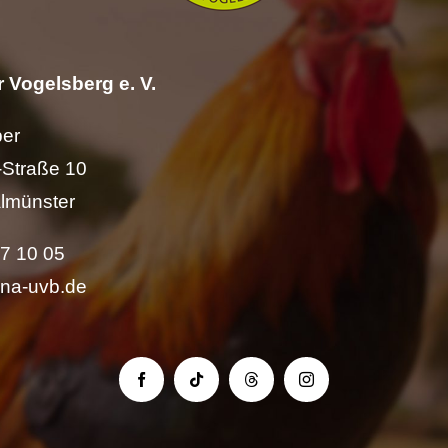
 Vogelsberg e. V.
per
Straße 10
lmünster
57 10 05
ina-uvb.de