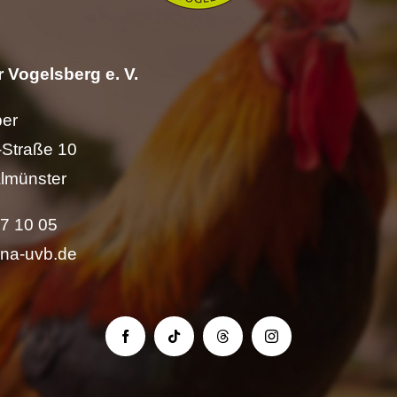
 Vogelsberg e. V.
per
Straße 10
lmünster
57 10 05
ina-uvb.de