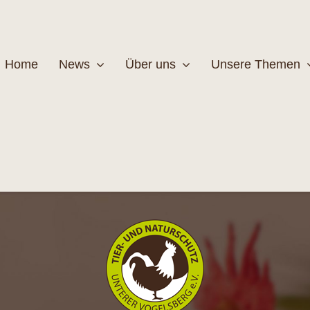
Home
News
Über uns
Unsere Themen
Wildtiere
Pfleg
MEHR
M