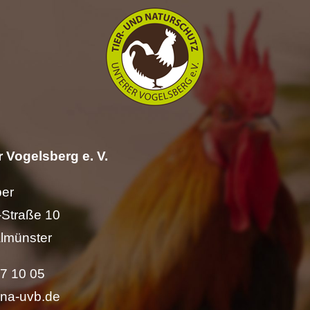
 Vogelsberg e. V.
per
Straße 10
lmünster
57 10 05
ina-uvb.de