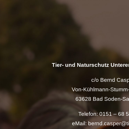
Tier- und Naturschutz Unterer
c/o Bernd Cas
Von-Kühlmann-Stumm-
63628 Bad Soden-Sa
Telefon: 0151 – 68 
eMail: bernd.casper@t