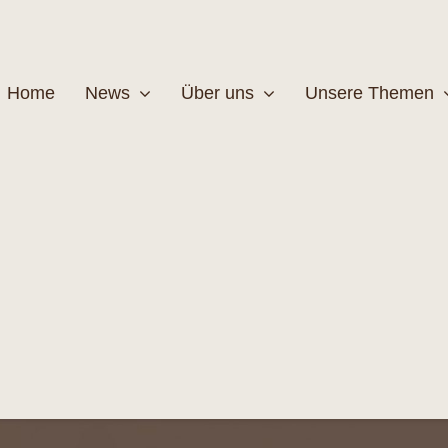
Home
News
Über uns
Unsere Themen
Wildtiere
Pfleg
MEHR
M