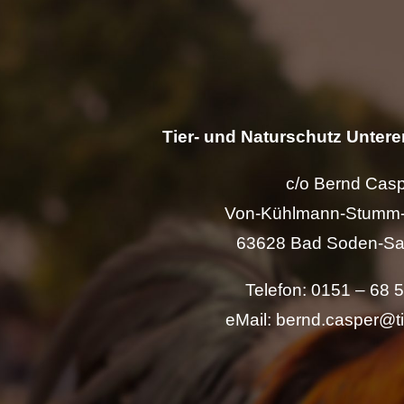
Tier- und Naturschutz Unterer
c/o Bernd Cas
Von-Kühlmann-Stumm-
63628 Bad Soden-Sa
Telefon: 0151 – 68 
eMail: bernd.casper@t