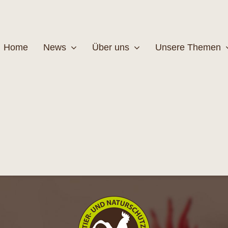
Home
News
Über uns
Unsere Themen
Wildtiere
Pfleg
MEHR
M