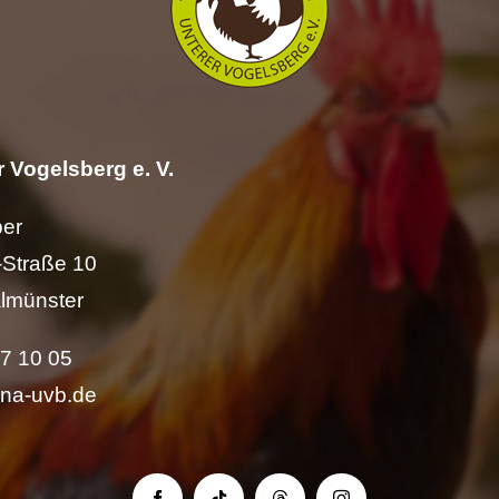
 Vogelsberg e. V.
per
Straße 10
lmünster
57 10 05
ina-uvb.de