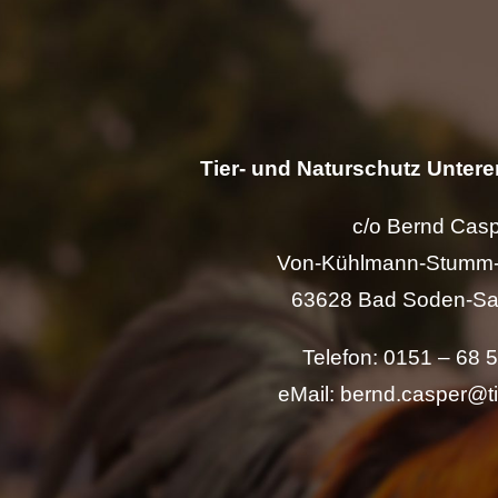
Tier- und Naturschutz Unterer
c/o Bernd Cas
Von-Kühlmann-Stumm-
63628 Bad Soden-Sa
Telefon: 0151 – 68 
eMail: bernd.casper@t