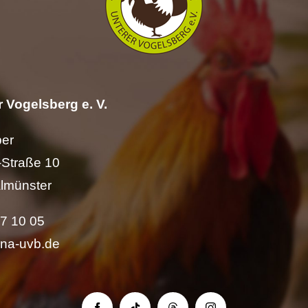
 Vogelsberg e. V.
per
Straße 10
lmünster
57 10 05
ina-uvb.de