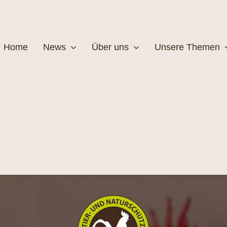
Home
News
Über uns
Unsere Themen
Wildtiere
Pfleg
MEHR
M