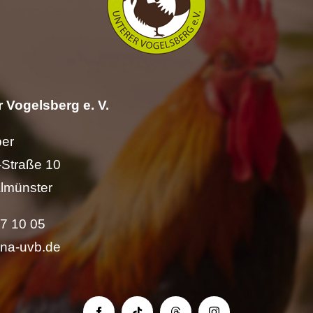
 Vogelsberg e. V.
per
Straße 10
lmünster
57 10 05
ina-uvb.de