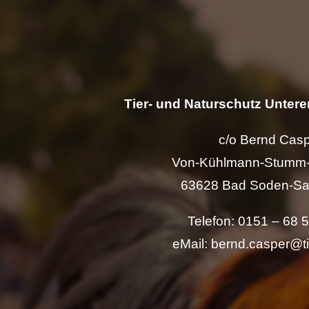
Tier- und Naturschutz Unterer
c/o Bernd Cas
Von-Kühlmann-Stumm-
63628 Bad Soden-Sa
Telefon: 0151 – 68 
eMail: bernd.casper@t