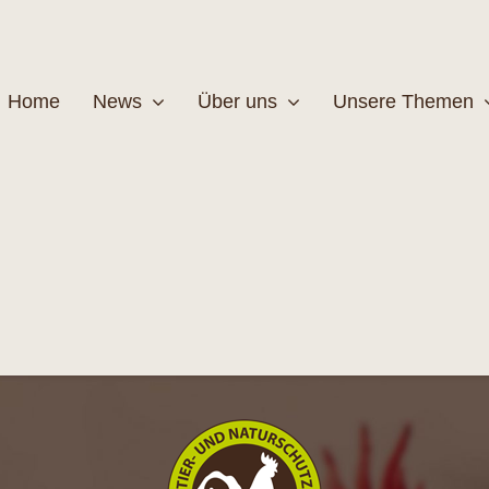
Home
News
Über uns
Unsere Themen
Wildtiere
Pfleg
MEHR
M