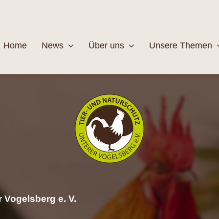
Home
News
Über uns
Unsere Themen
Wildtiere
Pfleg
MEHR
M
 Vogelsberg e. V.