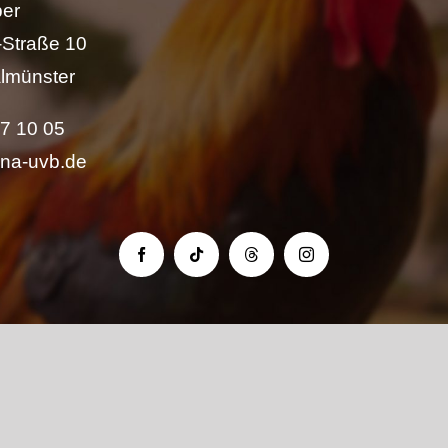
per
Straße 10
lmünster
57 10 05
ina-uvb.de