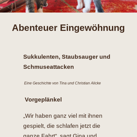
Hilfe
Abenteuer Eingewöhnung
Spenden
Kontakt
Sukkulenten, Staubsauger und
Suche
Schmuseattacken
nach:
Eine Geschichte von
Tina und Christian Alicke
Vorgeplänkel
„Wir haben ganz viel mit ihnen
gespielt, die schlafen jetzt die
ganze Fahrt“, sagt Gina und