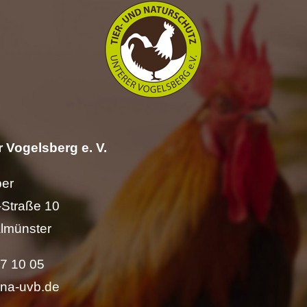
 Vogelsberg e. V.
per
Straße 10
lmünster
57 10 05
ina-uvb.de