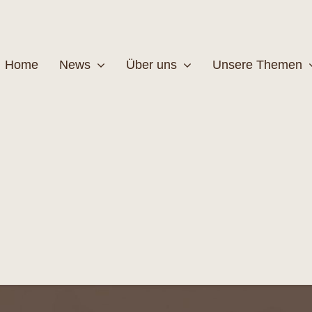
Home
News
Über uns
Unsere Themen
Wildtiere
Pfleg
MEHR
M