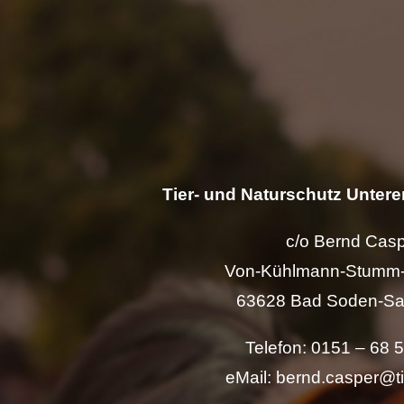
Tier- und Naturschutz Unterer
c/o Bernd Cas
Von-Kühlmann-Stumm-
63628 Bad Soden-Sa
Telefon: 0151 – 68 
eMail: bernd.casper@t