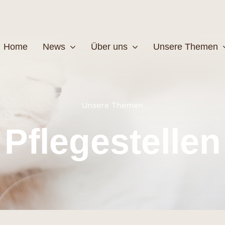
Home
News
Über uns
Unsere Themen
Wildtiere
Pfleg
Unsere Themen
Pflegestellen
MEHR
M