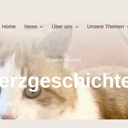
Home
News
Über uns
Unsere Themen
Wildtiere
Pfleg
Unsere Themen
erzgeschicht
MEHR
M