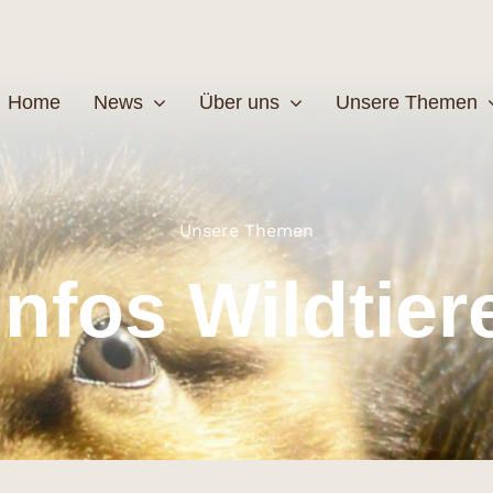
Home
News
Über uns
Unsere Themen
Wildtiere
Pfleg
Unsere Themen
Infos Wildtier
MEHR
M