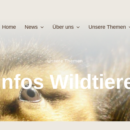
Home
News
Über uns
Unsere Themen
Wildtiere
Pfleg
Unsere Themen
Infos Wildtier
MEHR
M