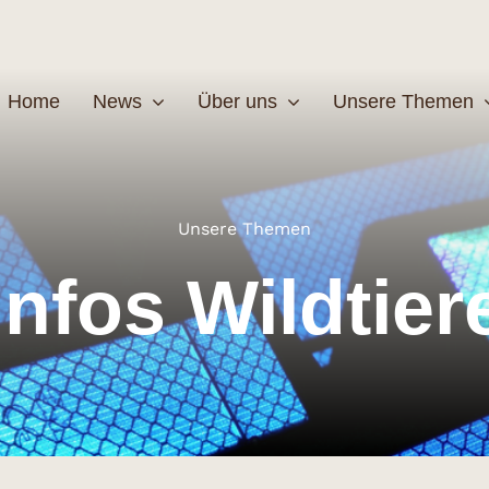
Home
News
Über uns
Unsere Themen
Wildtiere
Pfleg
Unsere Themen
Infos Wildtier
MEHR
M