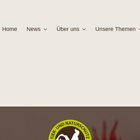
Home
News
Über uns
Unsere Themen
Wildtiere
Pfleg
MEHR
M