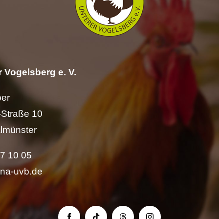
 Vogelsberg e. V.
per
Straße 10
lmünster
57 10 05
ina-uvb.de