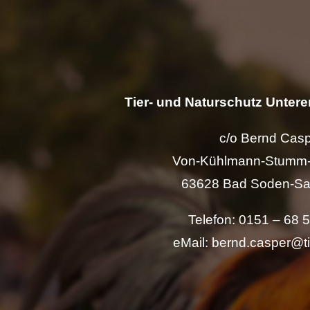
Tier- und Naturschutz Unterer
c/o Bernd Cas
Von-Kühlmann-Stumm-
63628 Bad Soden-Sa
Telefon: 0151 – 68 
eMail: bernd.casper@t