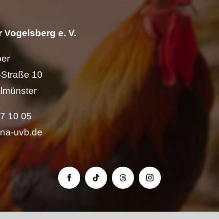
 Vogelsberg e. V.
per
Straße 10
lmünster
57 10 05
ina-uvb.de