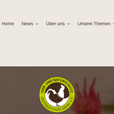
Home
News
Über uns
Unsere Themen
Wildtiere
Pfleg
MEHR
M