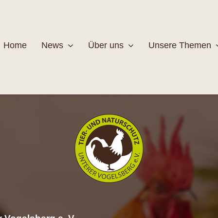
Home
News
Über uns
Unsere Themen
Wildtiere
Pfleg
MEHR
M