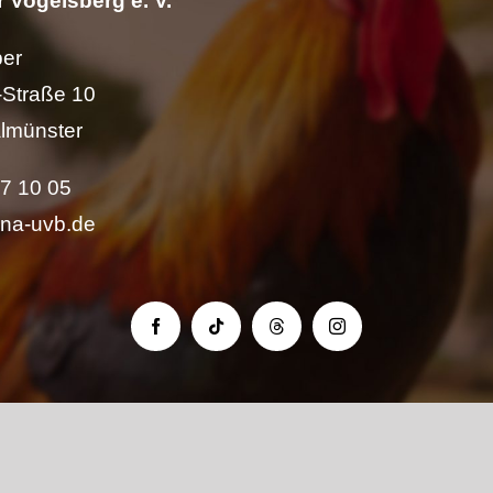
 Vogelsberg e. V.
per
Straße 10
lmünster
57 10 05
ina-uvb.de