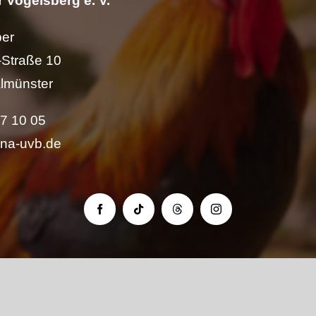
 Vogelsberg e. V.
per
Straße 10
lmünster
57 10 05
ina-uvb.de