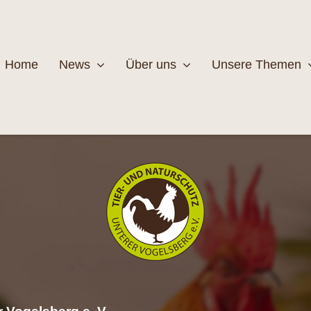
Home
News
Über uns
Unsere Themen
Wildtiere
Pfleg
MEHR
M