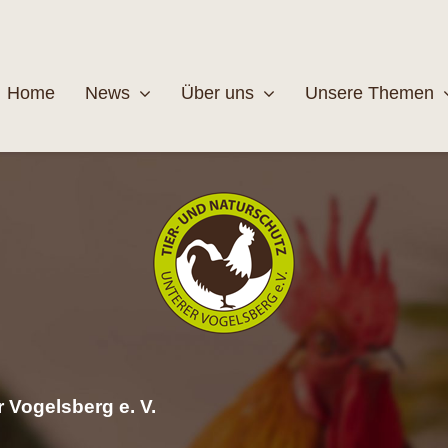
Home
News
Über uns
Unsere Themen
Wildtiere
Pfleg
MEHR
M
 Vogelsberg e. V.