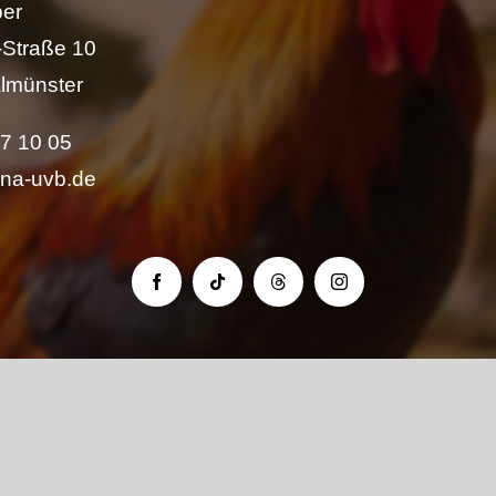
per
Straße 10
lmünster
57 10 05
ina-uvb.de