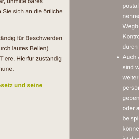
r, unmittelbares
postal
ie sich an die örtliche
nenne
Wegbe
Kontro
ständig für Beschwerden
durch 
rch lautes Bellen)
Auch 
Tiere. Hierfür zuständig
sind 
mune.
weiter
esetz und seine
persön
geben.
oder 
beisp
könne
ist di