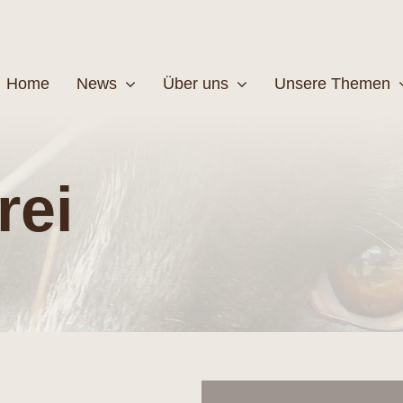
Home
News
Über uns
Unsere Themen
Wildtiere
Pfleg
rei
MEHR
M