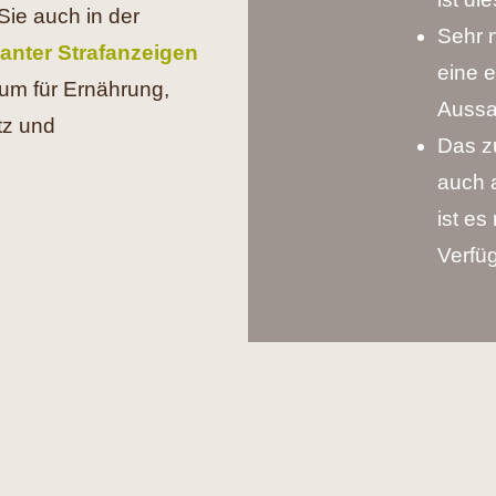
Sie auch in der
Sehr 
vanter Strafanzeigen
eine e
um für Ernährung,
Aussa
tz und
Das z
auch 
ist es
Verfüg