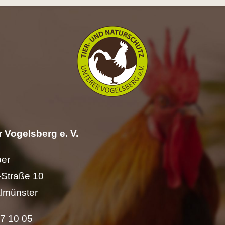
 Vogelsberg e. V.
per
Straße 10
lmünster
57 10 05