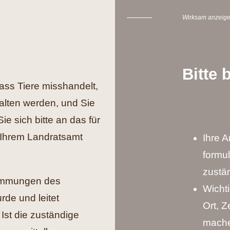
Wirksam anzeig
Bitte 
ss Tiere misshandelt,
halten werden, und Sie
 sich bitte an das für
 Ihrem Landratsamt
Ihre A
formul
zustän
stimmungen des
Wicht
de und leitet
Ort, Z
st die zuständige
mache