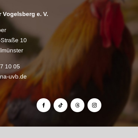
 Vogelsberg e. V.
per
Straße 10
lmünster
57 10 05
ina-uvb.de