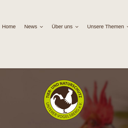
Home
News
Über uns
Unsere Themen
Wildtiere
Pfleg
MEHR
M