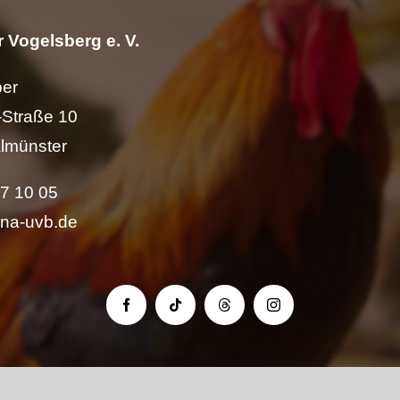
 Vogelsberg e. V.
per
Straße 10
lmünster
57 10 05
ina-uvb.de