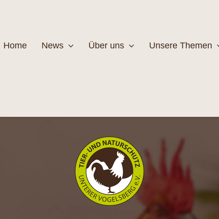
Home
News
Über uns
Unsere Themen
Wildtiere
Pfleg
MEHR
M