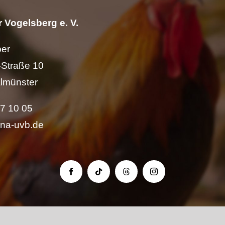
 Vogelsberg e. V.
per
Straße 10
lmünster
57 10 05
ina-uvb.de