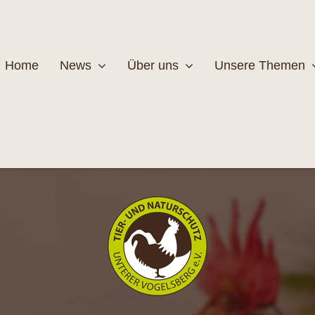
Home
News
Über uns
Unsere Themen
Wildtiere
Pfleg
MEHR
M