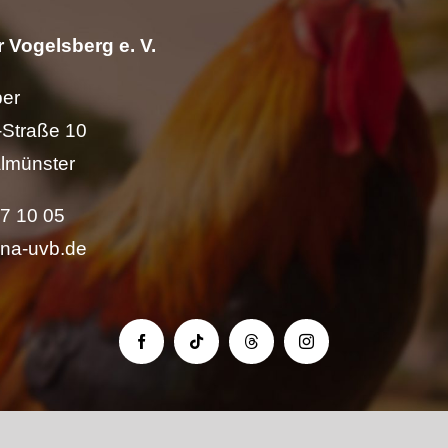
 Vogelsberg e. V.
per
Straße 10
lmünster
57 10 05
ina-uvb.de