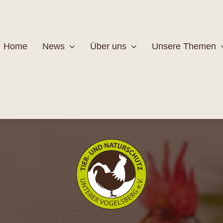
Home
News
Über uns
Unsere Themen
Wildtiere
Pfleg
MEHR
M