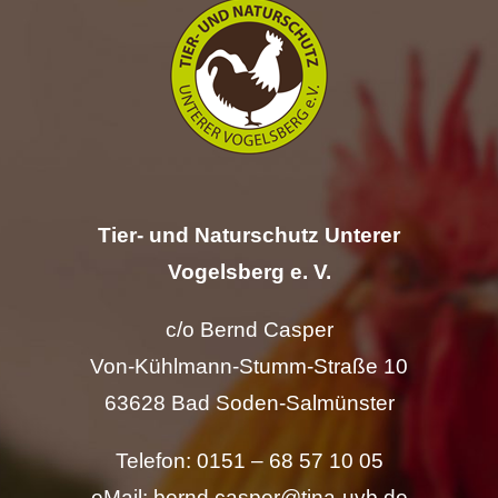
Hilfe
Spenden
Kontakt
Tier- und Naturschutz Unterer
Suche
nach:
Vogelsberg e. V.
c/o Bernd Casper
Von-Kühlmann-Stumm-Straße 10
63628 Bad Soden-Salmünster
Telefon: 0151 – 68 57 10 05
eMail: bernd.casper@tina-uvb.de