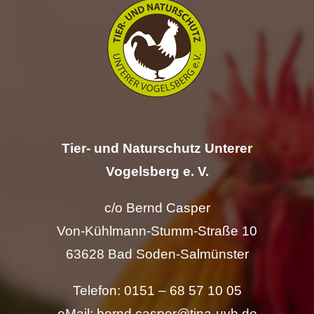
Hilfe
Spenden
Kontakt
Tier- und Naturschutz Unterer
Suche
nach:
Vogelsberg e. V.
c/o Bernd Casper
Von-Kühlmann-Stumm-Straße 10
63628 Bad Soden-Salmünster
Telefon: 0151 – 68 57 10 05
eMail: bernd.casper@tina-uvb.de