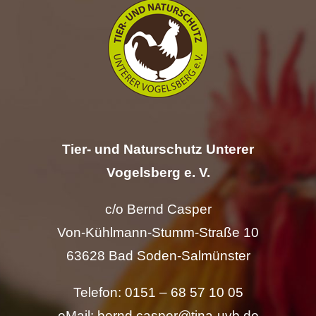
Hilfe
Spenden
Kontakt
Tier- und Naturschutz Unterer
Suche
nach:
Vogelsberg e. V.
c/o Bernd Casper
Von-Kühlmann-Stumm-Straße 10
63628 Bad Soden-Salmünster
Telefon: 0151 – 68 57 10 05
eMail: bernd.casper@tina-uvb.de