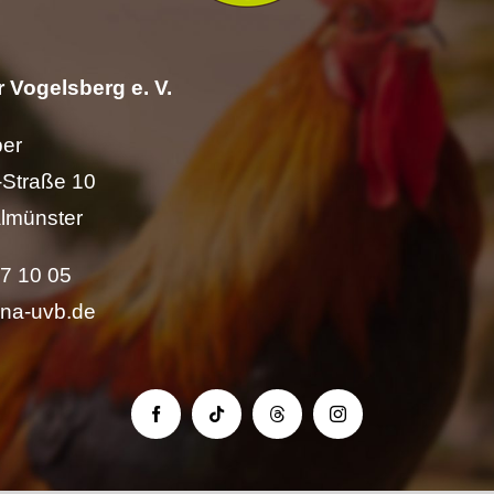
 Vogelsberg e. V.
per
Straße 10
lmünster
57 10 05
ina-uvb.de