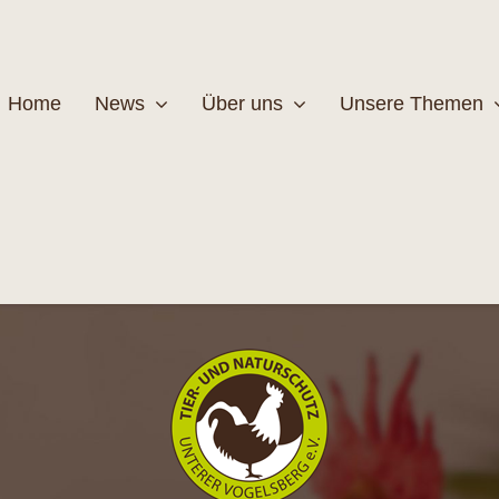
Home
News
Über uns
Unsere Themen
Wildtiere
Pfleg
MEHR
M