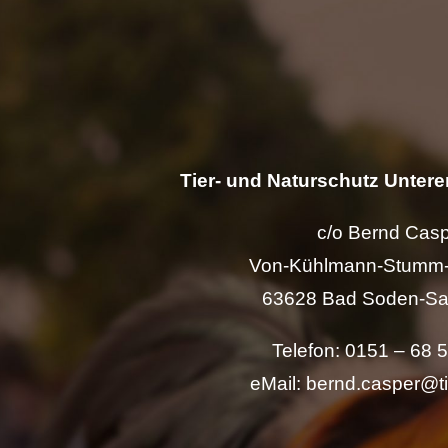
Tier- und Naturschutz Unterer
c/o Bernd Cas
Von-Kühlmann-Stumm-
63628 Bad Soden-Sa
Telefon: 0151 – 68 
eMail: bernd.casper@t