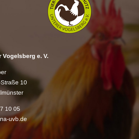
 Vogelsberg e. V.
per
Straße 10
lmünster
57 10 05
ina-uvb.de