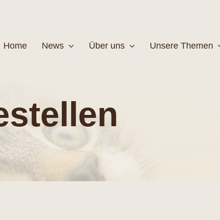
Home
News
Über uns
Unsere Themen
Wildtiere
Pfleg
stellen
MEHR
M