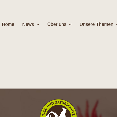
Home
News
Über uns
Unsere Themen
Wildtiere
Pfleg
MEHR
M