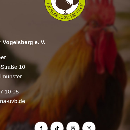
 Vogelsberg e. V.
per
Straße 10
lmünster
57 10 05
ina-uvb.de