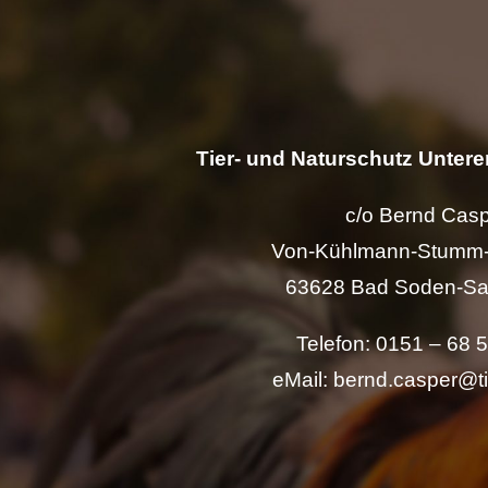
Tier- und Naturschutz Unterer
c/o Bernd Cas
Von-Kühlmann-Stumm-
63628 Bad Soden-Sa
Telefon: 0151 – 68 
eMail: bernd.casper@t