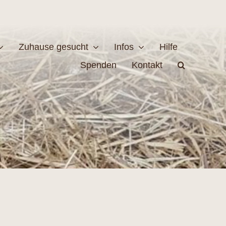
Zuhause gesucht
Infos
Hilfe
Spenden
Kontakt
estellen
Naturschutz
MEHR
EHR