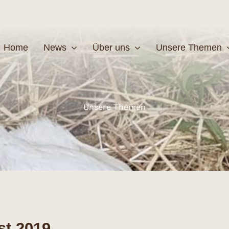
Home
News
Über uns
Unsere Themen
Wildtiere
Pfleg
Unsere Themen
MEHR
M
t 2019